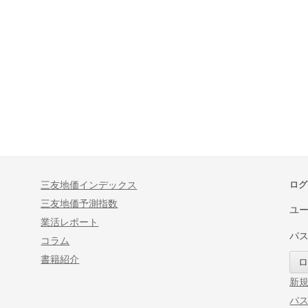
三友地価インデックス
ログ
三友地価予測指数
ユ
業活レポート
パ
コラム
書籍紹介
新
パ