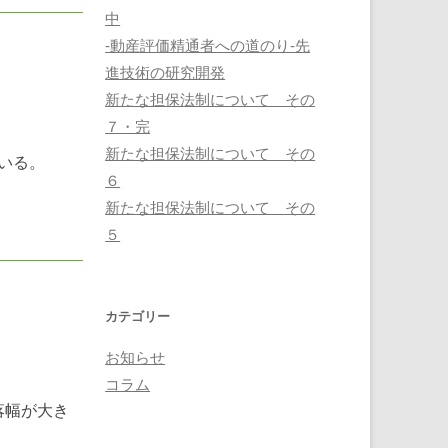
中
-動産評価精通者への道のり-先
進技術の研究開発
新たな担保法制について その
７・完
新たな担保法制について その
ている。
６
新たな担保法制について その
５
カテゴリー
お知らせ
コラム
落幅が大き