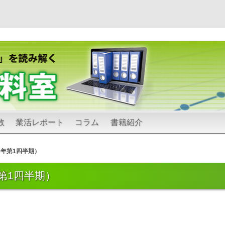
コ
数
業活レポート
コラム
書籍紹介
ン
テ
ン
ツ
5年第1四半期）
へ
ス
キ
第1四半期）
ッ
プ