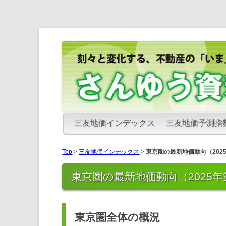
さんゆう資料室
さんゆう資料室
三友地価インデックス
三友地価予測指
Top
>
三友地価インデックス
>
東京圏の最新地価動向（202
東京圏の最新地価動向（2025年
東京圏全体の概況