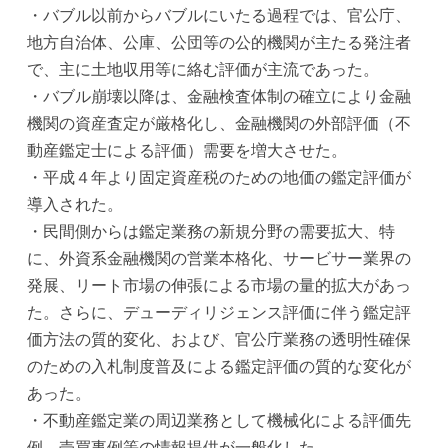
・バブル以前からバブルにいたる過程では、官公庁、
地方自治体、公庫、公団等の公的機関が主たる発注者
で、主に土地収用等に絡む評価が主流であった。
・バブル崩壊以降は、金融検査体制の確立により金融
機関の資産査定が厳格化し、金融機関の外部評価（不
動産鑑定士による評価）需要を増大させた。
・平成４年より固定資産税のための地価の鑑定評価が
導入された。
・民間側からは鑑定業務の新規分野の需要拡大、特
に、外資系金融機関の営業本格化、サービサー業界の
発展、リート市場の伸張による市場の量的拡大があっ
た。さらに、デューディリジェンス評価に伴う鑑定評
価方法の質的変化、および、官公庁業務の透明性確保
のための入札制度普及による鑑定評価の質的な変化が
あった。
・不動産鑑定業の周辺業務として機械化による評価先
例、売買事例等の情報提供が一般化した。