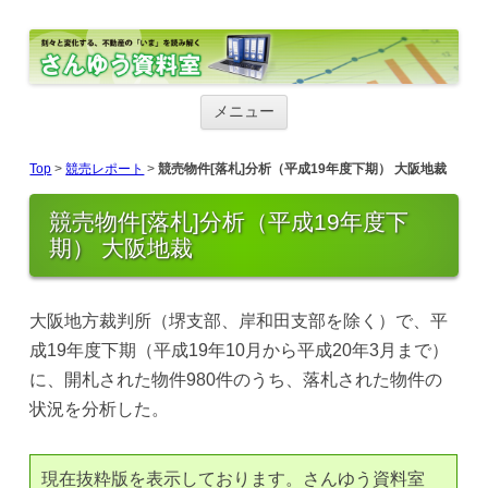
さんゆう資料室
さんゆう資料室
コ
ン
メニュー
テ
ン
ツ
Top
>
競売レポート
>
競売物件[落札]分析（平成19年度下期） 大阪地裁
へ
ス
キ
競売物件[落札]分析（平成19年度下
ッ
期） 大阪地裁
プ
大阪地方裁判所（堺支部、岸和田支部を除く）で、平
成19年度下期（平成19年10月から平成20年3月まで）
に、開札された物件980件のうち、落札された物件の
状況を分析した。
現在抜粋版を表示しております。さんゆう資料室