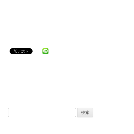
検
索
: