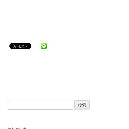
検
索
: