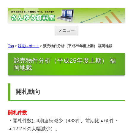
さんゆう資料室
さんゆう資料室
コ
ン
メニュー
テ
ン
ツ
Top
>
競売レポート
>
競売物件分析（平成25年度上期） 福岡地裁
へ
ス
キ
競売物件分析（平成25年度上期） 福
ッ
岡地裁
プ
開札動向
開札件数
・開札件数は4期連続減少（433件、前期比▲60件・
▲12.2％の大幅減少）。