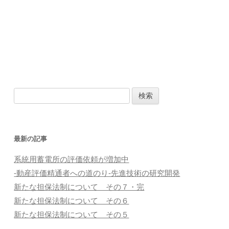
検
索
:
最新の記事
系統用蓄電所の評価依頼が増加中
-動産評価精通者への道のり-先進技術の研究開発
新たな担保法制について その７・完
新たな担保法制について その６
新たな担保法制について その５