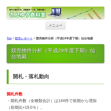
さんゆう資料室
さんゆう資料室
コ
ン
メニュー
テ
ン
ツ
Top
>
競売レポート
>
競売物件分析（平成29年度下期）仙台地裁
へ
ス
キ
競売物件分析（平成29年度下期）仙
ッ
台地裁
プ
開札・落札動向
開札件数
・開札件数（全種類合計）は144件で前期から増加
（前期比+19.0％）。