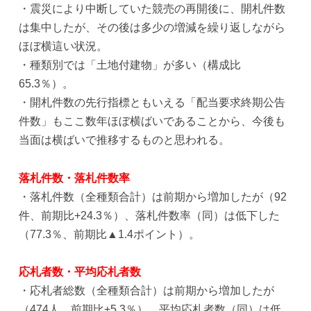
・震災により中断していた競売の再開後に、開札件数
は集中したが、その後は多少の増減を繰り返しながら
ほぼ横這い状況。
・種類別では「土地付建物」が多い（構成比
65.3％）。
・開札件数の先行指標ともいえる「配当要求終期公告
件数」もここ数年ほぼ横ばいであることから、今後も
当面は横ばいで推移するものと思われる。
落札件数・落札件数率
・落札件数（全種類合計）は前期から増加したが（92
件、前期比+24.3％）、落札件数率（同）は低下した
（77.3％、前期比▲1.4ポイント）。
応札者数・平均応札者数
・応札者総数（全種類合計）は前期から増加したが
（474人、前期比+5.3％）、平均応札者数（同）は低