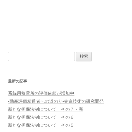
検
索
:
最新の記事
系統用蓄電所の評価依頼が増加中
-動産評価精通者への道のり-先進技術の研究開発
新たな担保法制について その７・完
新たな担保法制について その６
新たな担保法制について その５