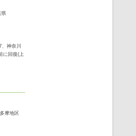
葉県
.7、神奈川
前に回復(上
)、多摩地区