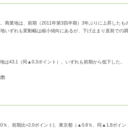
）。商業地は、前期（2011年第3四半期）3年ぶりに上昇したも
商業地いずれも変動幅は縮小傾向にあるが、下げ止まり直前での
業地は43.1（同▲0.3ポイント）。いずれも前期から低下した。
指数
％、前期比+2.0ポイント)、東京都（▲0.8％、同▲1.8ポイン