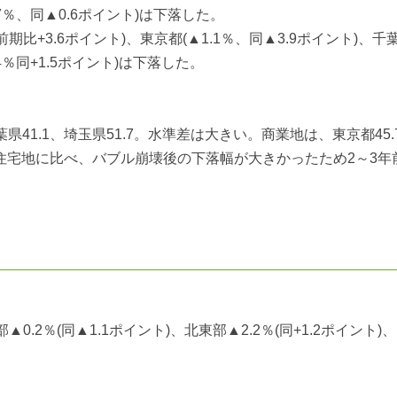
.7％、同▲0.6ポイント)は下落した。
比+3.6ポイント)、東京都(▲1.1％、同▲3.9ポイント)、千
4％同+1.5ポイント)は下落した。
葉県41.1、埼玉県51.7。水準差は大きい。商業地は、東京都45
業地は住宅地に比べ、バブル崩壊後の下落幅が大きかったため2～3年
▲0.2％(同▲1.1ポイント)、北東部▲2.2％(同+1.2ポイント