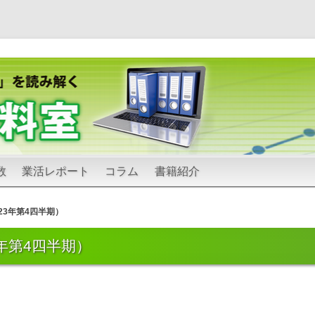
コ
数
業活レポート
コラム
書籍紹介
ン
テ
ン
ツ
3年第4四半期）
へ
ス
キ
年第4四半期）
ッ
プ