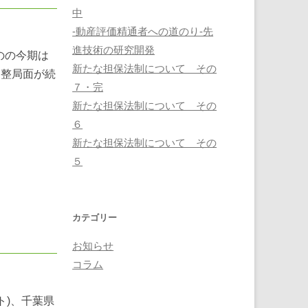
中
-動産評価精通者への道のり-先
進技術の研究開発
のの今期は
新たな担保法制について その
調整局面が続
７・完
新たな担保法制について その
６
新たな担保法制について その
５
カテゴリー
お知らせ
コラム
ト)、千葉県