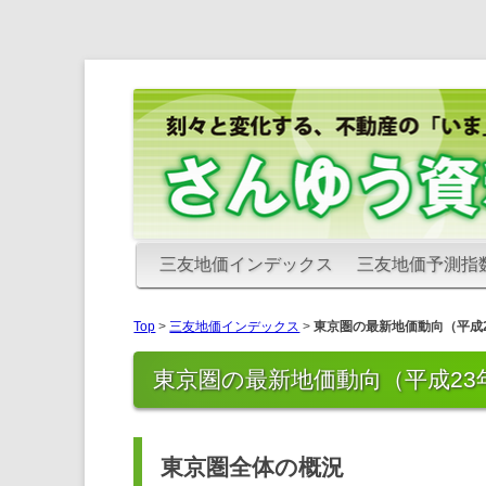
さんゆう資料室
さんゆう資料室
三友地価インデックス
三友地価予測指
Top
>
三友地価インデックス
>
東京圏の最新地価動向（平成2
東京圏の最新地価動向（平成23
東京圏全体の概況