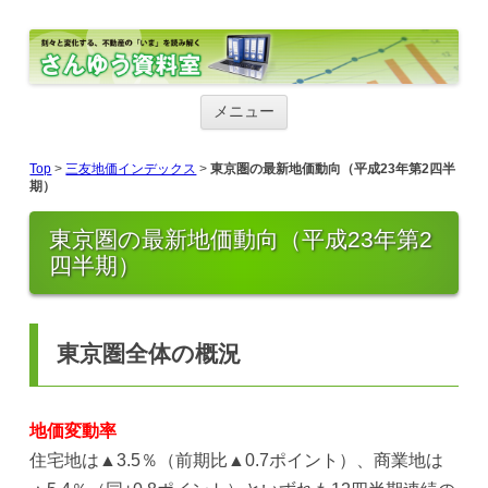
さんゆう資料室
さんゆう資料室
コ
ン
メニュー
テ
ン
ツ
Top
>
三友地価インデックス
>
東京圏の最新地価動向（平成23年第2四半
へ
期）
ス
キ
ッ
東京圏の最新地価動向（平成23年第2
プ
四半期）
東京圏全体の概況
地価変動率
住宅地は▲3.5％（前期比▲0.7ポイント）、商業地は