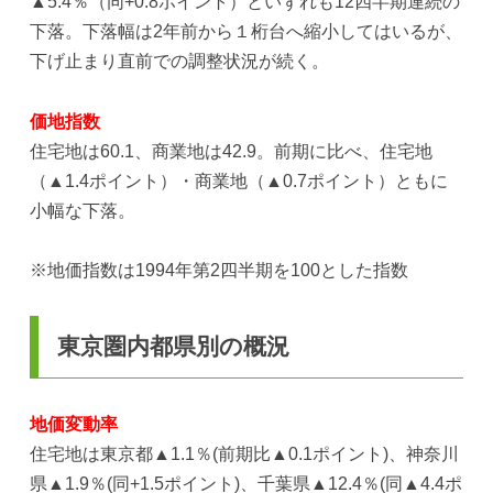
▲5.4％（同+0.8ポイント）といずれも12四半期連続の
下落。下落幅は2年前から１桁台へ縮小してはいるが、
下げ止まり直前での調整状況が続く。
価地指数
住宅地は60.1、商業地は42.9。前期に比べ、住宅地
（▲1.4ポイント）・商業地（▲0.7ポイント）ともに
小幅な下落。
※地価指数は1994年第2四半期を100とした指数
東京圏内都県別の概況
地価変動率
住宅地は東京都▲1.1％(前期比▲0.1ポイント)、神奈川
県▲1.9％(同+1.5ポイント)、千葉県▲12.4％(同▲4.4ポ