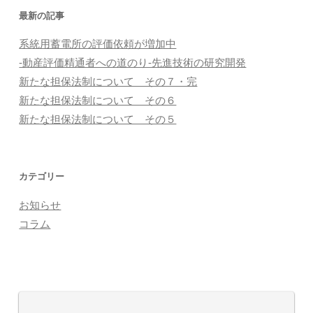
最新の記事
系統用蓄電所の評価依頼が増加中
-動産評価精通者への道のり-先進技術の研究開発
新たな担保法制について その７・完
新たな担保法制について その６
新たな担保法制について その５
カテゴリー
お知らせ
コラム