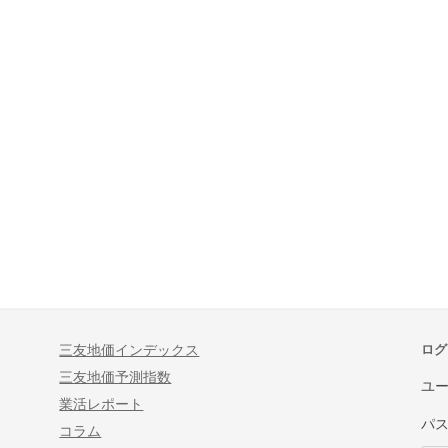
三友地価インデックス
ログ
三友地価予測指数
ユ
業活レポート
パ
コラム