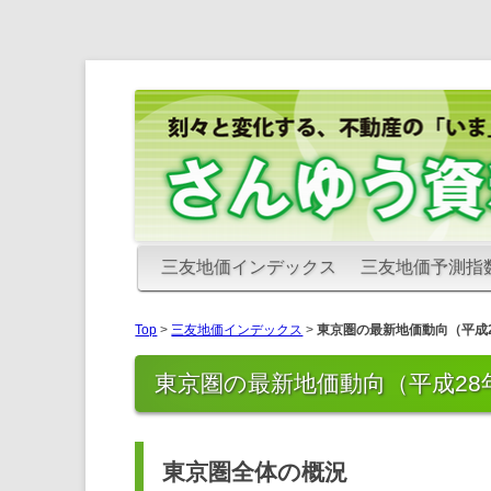
さんゆう資料室
さんゆう資料室
三友地価インデックス
三友地価予測指
Top
>
三友地価インデックス
>
東京圏の最新地価動向（平成2
東京圏の最新地価動向（平成28
東京圏全体の概況