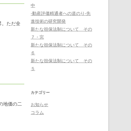
中
-動産評価精通者への道のり-先
進技術の研究開発
昇。ただ全
新たな担保法制について その
７・完
新たな担保法制について その
６
新たな担保法制について その
５
カテゴリー
の地価の二
お知らせ
コラム