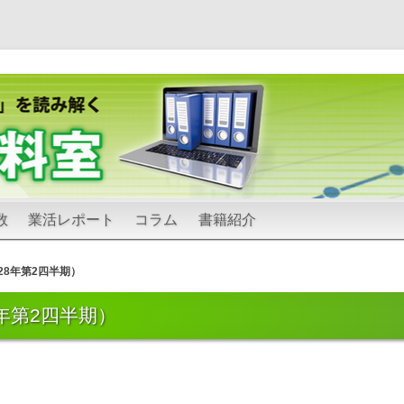
コ
数
業活レポート
コラム
書籍紹介
ン
テ
ン
ツ
8年第2四半期）
へ
ス
キ
年第2四半期）
ッ
プ