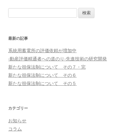
ゲ
検
ー
索
シ
:
ョ
最新の記事
ン
系統用蓄電所の評価依頼が増加中
-動産評価精通者への道のり-先進技術の研究開発
新たな担保法制について その７・完
新たな担保法制について その６
新たな担保法制について その５
カテゴリー
お知らせ
コラム