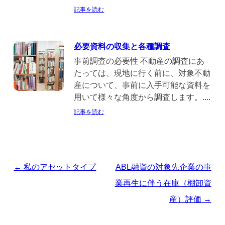
記事を読む
必要資料の収集と各種調査
事前調査の必要性 不動産の調査にあ
たっては、現地に行く前に、対象不動
産について、事前に入手可能な資料を
用いて様々な角度から調査します。....
記事を読む
投
←
私のアセットタイプ
ABL融資の対象先企業の事
稿
業再生に伴う在庫（棚卸資
ナ
産）評価
→
ビ