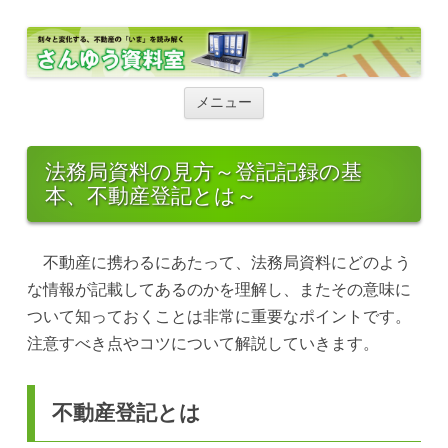
さんゆう資料室
さんゆう資料室
コ
ン
メニュー
テ
ン
ツ
へ
法務局資料の見方～登記記録の基
ス
本、不動産登記とは～
キ
ッ
プ
不動産に携わるにあたって、法務局資料にどのよう
な情報が記載してあるのかを理解し、またその意味に
ついて知っておくことは非常に重要なポイントです。
注意すべき点やコツについて解説していきます。
不動産登記とは