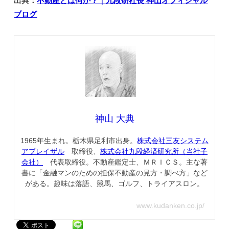
出典：
不動産とは何か？｜九段研社長 神山オフィシャル
ブログ
神山 大典
1965年生まれ。栃木県足利市出身。
株式会社三友システム
アプレイザル
取締役、
株式会社九段経済研究所（当社子
会社）
代表取締役。不動産鑑定士、ＭＲＩＣＳ。主な著
書に「金融マンのための担保不動産の見方・調べ方」など
がある。趣味は落語、競馬、ゴルフ、トライアスロン。
www.kudanken.co.jp/