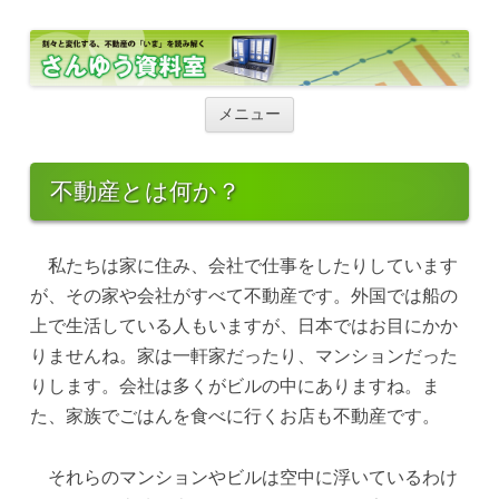
さんゆう資料室
さんゆう資料室
コ
ン
メニュー
テ
ン
ツ
へ
不動産とは何か？
ス
キ
ッ
プ
私たちは家に住み、会社で仕事をしたりしています
が、その家や会社がすべて不動産です。外国では船の
上で生活している人もいますが、日本ではお目にかか
りませんね。家は一軒家だったり、マンションだった
りします。会社は多くがビルの中にありますね。ま
た、家族でごはんを食べに行くお店も不動産です。
それらのマンションやビルは空中に浮いているわけ