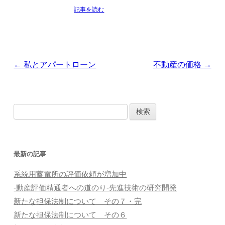
記事を読む
投
←
私とアパートローン
不動産の価格
→
稿
ナ
検
ビ
索
ゲ
:
ー
最新の記事
シ
系統用蓄電所の評価依頼が増加中
ョ
-動産評価精通者への道のり-先進技術の研究開発
ン
新たな担保法制について その７・完
新たな担保法制について その６