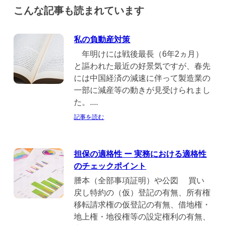
こんな記事も読まれています
私の負動産対策
年明けには戦後最長（6年2ヵ月）
と謳われた最近の好景気ですが、春先
には中国経済の減速に伴って製造業の
一部に減産等の動きが見受けられまし
た。....
記事を読む
担保の適格性 ー 実務における適格性
のチェックポイント
謄本（全部事項証明）や公図 買い
戻し特約の（仮）登記の有無、所有権
移転請求権の仮登記の有無、借地権・
地上権・地役権等の設定権利の有無、