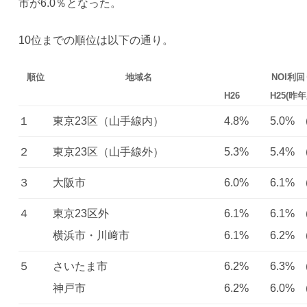
市が6.0％となった。
10位までの順位は以下の通り。
順位
地域名
NOI利
H26
H25(昨
１
東京23区（山手線内）
4.8%
5.0% (
２
東京23区（山手線外）
5.3%
5.4% (
３
大阪市
6.0%
6.1% (
４
東京23区外
6.1%
6.1% (
横浜市・川﨑市
6.1%
6.2% (
５
さいたま市
6.2%
6.3% (
神戸市
6.2%
6.0% (