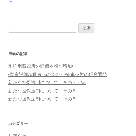
ビ
ゲ
検
ー
索
シ
:
ョ
最新の記事
ン
系統用蓄電所の評価依頼が増加中
-動産評価精通者への道のり-先進技術の研究開発
新たな担保法制について その７・完
新たな担保法制について その６
新たな担保法制について その５
カテゴリー