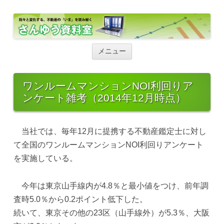
さんゆう資料室
さんゆう資料室
コ
ン
メニュー
テ
ン
ツ
へ
ワンルームマンションNOI利回りア
ス
ンケート雑考（2014年12月時点）
キ
ッ
プ
当社では、毎年12月に提携する不動産鑑定士に対し
て全国のワンルームマンションNOI利回りアンケート
を実施している。
今年は東京山手線内が4.8％と最小値をつけ、前年調
査時5.0％から0.2ポイント低下した。
続いて、東京その他の23区（山手線外）が5.3％、大阪