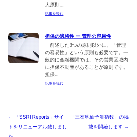
大原則....
記事を読む
担保の適格性 ー 管理の容易性
前述した3つの原則以外に、「管理
の容易性」という原則も必要です。一
般的に金融機関では、その営業区域内
に担保不動産があることが原則です。
担保....
記事を読む
投
←
「SSRI Reports」サイ
「三友地価予測指数」の掲
稿
トをリニューアル致しまし
載を開始します
→
ナ
た