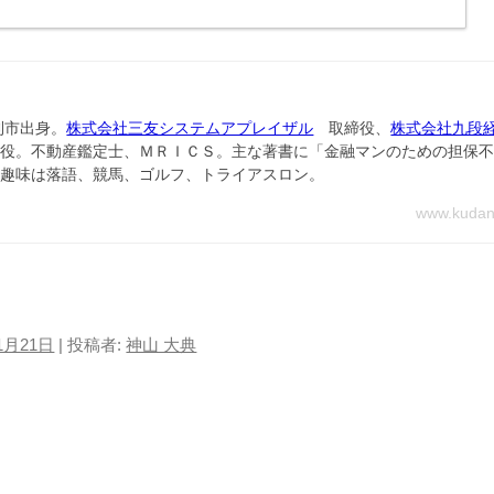
利市出身。
株式会社三友システムアプレイザル
取締役、
株式会社九段
役。不動産鑑定士、ＭＲＩＣＳ。主な著書に「金融マンのための担保不
。趣味は落語、競馬、ゴルフ、トライアスロン。
www.kudank
1月21日
|
投稿者:
神山 大典