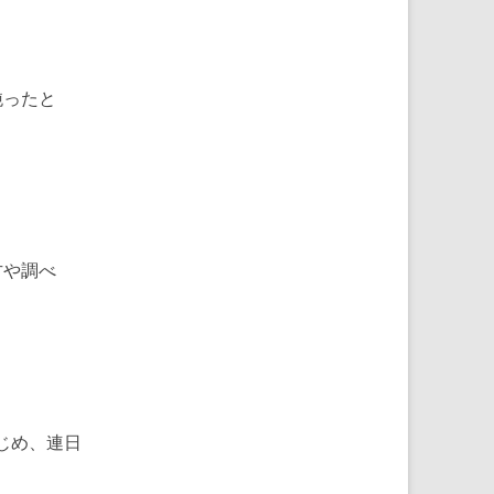
鈍ったと
方や調べ
じめ、連日