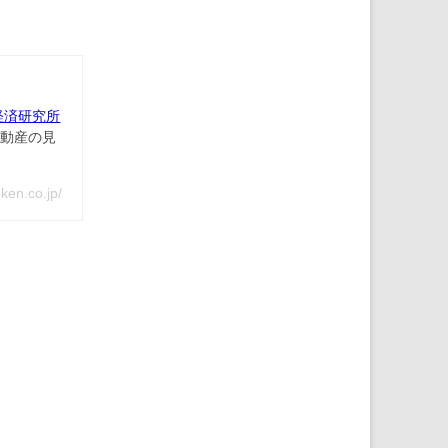
経済研究所
動産の見
en.co.jp/