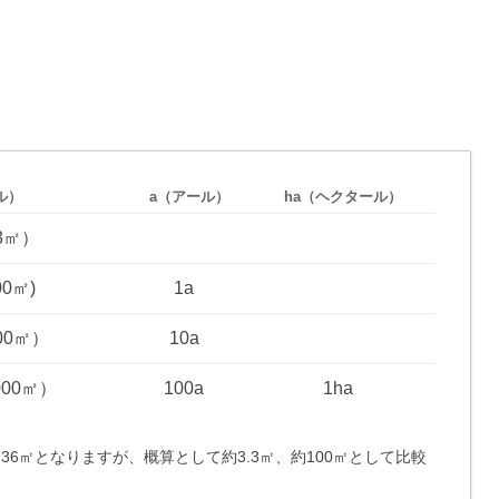
ル）
a（アール）
ha（ヘクタール）
.3㎡）
00㎡)
1a
000㎡）
10a
,000㎡）
100a
1ha
.1736㎡となりますが、概算として約3.3㎡、約100㎡として比較