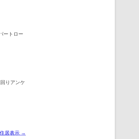
パートロー
利回りアンケ
と住居表示
→