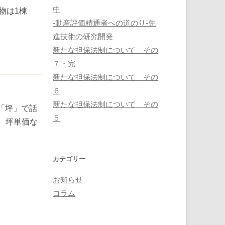
中
物は1棟
-動産評価精通者への道のり-先
進技術の研究開発
新たな担保法制について その
７・完
新たな担保法制について その
６
新たな担保法制について その
「坪」で話
５
、坪単価な
カテゴリー
お知らせ
コラム