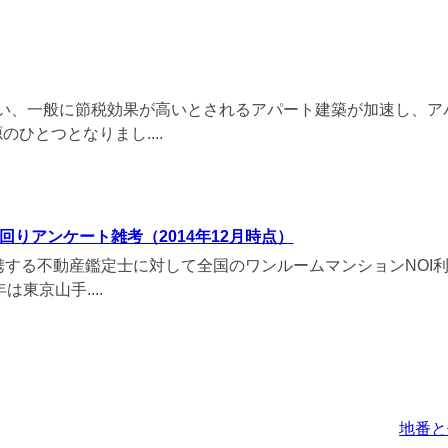
伴い、一般に節税効果が高いとされるアパート建築が加速し、ア
ひとつとなりまし....
回りアンケート雑考（2014年12月時点）
する不動産鑑定士に対して全国のワンルームマンションNOI
東京山手....
地番