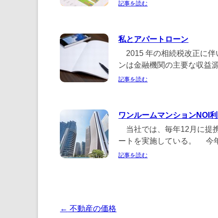
記事を読む
私とアパートローン
2015 年の相続税改正に
ンは金融機関の主要な収益源の
記事を読む
ワンルームマンションNOI利
当社では、毎年12月に提携
ートを実施している。 今年は
記事を読む
投
←
不動産の価格