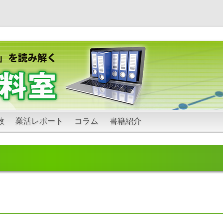
コ
数
業活レポート
コラム
書籍紹介
ン
テ
ン
ツ
へ
ス
キ
ッ
プ