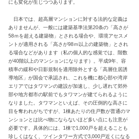
にも変化が生じつつあります。
日本では、超高層マンションに対する法的な定義は
ありませんが、一般には建築基準法第20条の「高さが
58ｍを超える建築物」とされる場合や、環境アセスメ
ントが適用される「高さが98ｍ以上の建築物」とされ
る場合などがあります（私の個人的な感覚では、階数
が40階以上のマンションになります）。平成9年、容
積率の緩和や日影規制を適用除外とする「高層住居誘
導地区」が国会で承認され、これを機に都心部や湾岸
エリアではタワマンの建設が加速し、少し遅れて郊外
部や地方都市の駅前でもタワマンが建てられるように
なりました。タワマンといえば、その圧倒的な高さに
目を奪われがちですが、1棟あたりの住戸数が普通のマ
ンションとは比べ物にならないほど多い点にも注意が
必要です。具体的には、1棟で1,000戸を超えることも
珍しくはなく、ツインタワー方式で3,000戸近くになる