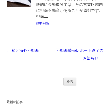
般的に金融機関では、その営業区域内
に担保不動産があることが原則です。
担保....
記事を読む
投
←
私と海外不動産
不動産競売レポート終了の
稿
お知らせ
→
ナ
ビ
検
ゲ
索
ー
:
シ
最新の記事
ョ