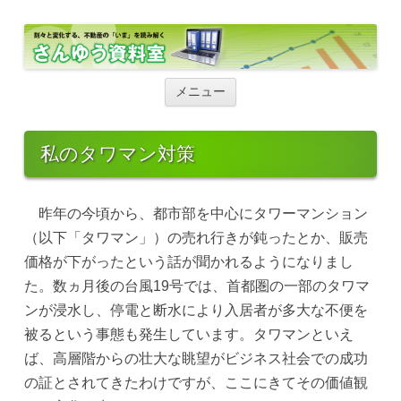
さんゆう資料室
さんゆう資料室
コ
ン
メニュー
テ
ン
ツ
へ
私のタワマン対策
ス
キ
ッ
プ
昨年の今頃から、都市部を中心にタワーマンション
（以下「タワマン」）の売れ行きが鈍ったとか、販売
価格が下がったという話が聞かれるようになりまし
た。数ヵ月後の台風19号では、首都圏の一部のタワマ
ンが浸水し、停電と断水により入居者が多大な不便を
被るという事態も発生しています。タワマンといえ
ば、高層階からの壮大な眺望がビジネス社会での成功
の証とされてきたわけですが、ここにきてその価値観