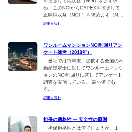
を控除して純収益（NOI）をまず求
め、このNOIからCAPEXを控除して
正味純収益（NCF）を求めます（N....
記事を読む
ワンルームマンションNOI利回りアン
ケート雑考（2018年）
当社では毎年末、提携する全国の不
動産鑑定士に対してワンルームマンシ
ョンのNOI利回りに関してアンケート
調査を実施している。 最小値であ
る....
記事を読む
担保の適格性 ー 安全性の原則
担保適格性とは何でしょうか。ま