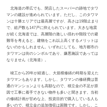
北海道の帯広でも、閉店したスーパーの跡地でタワ
マンの建設が進められています。ただし、このタワマ
ンは十勝エリアでは最高層ですが、高さは19階止まり
で、総戸数も147戸に抑えられています。大きな地震
が続く北海道では、高層階の激しい揺れや階段での避
難等を考えると、建物をこれ以上高くするメリットは
ないのかもしれません。いずれにしても、地方都市の
タワマンは街のシンボルであり、嫌悪施設であっては
なりません（北海道）。
竣工から20年が経過し、大規模修繕の時期を迎えた
タワマンもあります。しかし、タワマンの修繕費は普
通のマンションよりも高額なので、積立金の不足が原
因で工事に着手できない物件も多いと聞きます。当初
の修繕計画が甘めな上、投資目的で購入している人も
多いので、積立金の追加徴収は困難です。しかし、こ