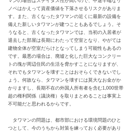
マンの場合はステイタス性が高いので、中途半端なリ
ノベはかえって資産価値を下落させるリスクがありま
す。また、古くなったタワマンの近くに最新の設備を
備えた新しいタワマンが建つこともあるでしょう。そ
うなると、古くなったタワマンでは、当初の入居者が
退去した部屋は長期にわたって空室となり、やがては
建物全体が空室だらけとなってしまう可能性もあるの
です。最悪の場合は、廃墟と化した巨大なコンクリー
トの塊が周辺住民の生活を脅かすことになりますが、
それでもタワマンを壊すことはおそらくできないでし
ょう。何故なら、タワマンを壊すには莫大なお金がか
かりますし、長期不在の外国人所有者を含む1,000世帯
超の権利関係（議決権）を取りまとめることは事実上
不可能だと思われるからです。
タワマンの問題は、都市部における環境問題のひと
つとして、今のうちから対策を練っておく必要があり