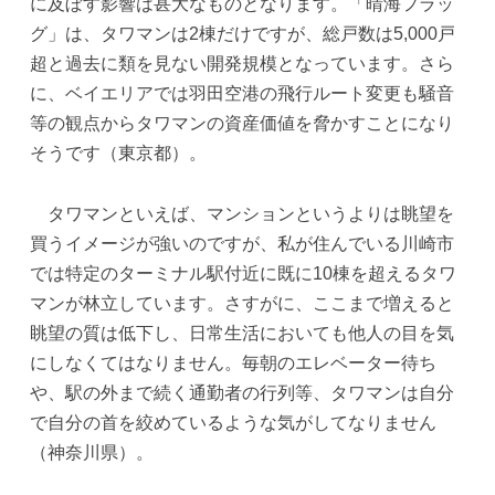
に及ぼす影響は甚大なものとなります。「晴海フラッ
グ」は、タワマンは2棟だけですが、総戸数は5,000戸
超と過去に類を見ない開発規模となっています。さら
に、ベイエリアでは羽田空港の飛行ルート変更も騒音
等の観点からタワマンの資産価値を脅かすことになり
そうです（東京都）。
タワマンといえば、マンションというよりは眺望を
買うイメージが強いのですが、私が住んでいる川崎市
では特定のターミナル駅付近に既に10棟を超えるタワ
マンが林立しています。さすがに、ここまで増えると
眺望の質は低下し、日常生活においても他人の目を気
にしなくてはなりません。毎朝のエレベーター待ち
や、駅の外まで続く通勤者の行列等、タワマンは自分
で自分の首を絞めているような気がしてなりません
（神奈川県）。