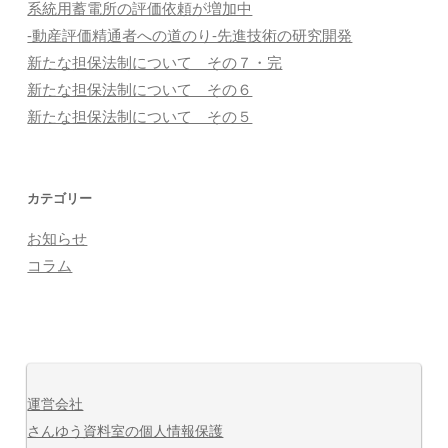
系統用蓄電所の評価依頼が増加中
ン
-動産評価精通者への道のり-先進技術の研究開発
新たな担保法制について その７・完
新たな担保法制について その６
新たな担保法制について その５
カテゴリー
お知らせ
コラム
運営会社
さんゆう資料室の個人情報保護