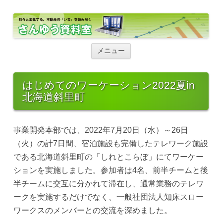
さんゆう資料室
さんゆう資料室
コ
ン
メニュー
テ
ン
ツ
へ
はじめてのワーケーション2022夏in
ス
北海道斜里町
キ
ッ
プ
事業開発本部では、2022年7月20日（水）～26日
（火）の計7日間、宿泊施設も完備したテレワーク施設
である北海道斜里町の「しれとこらぼ」にてワーケー
ションを実施しました。参加者は4名、前半チームと後
半チームに交互に分かれて滞在し、通常業務のテレワ
ークを実施するだけでなく、一般社団法人知床スロー
ワークスのメンバーとの交流を深めました。