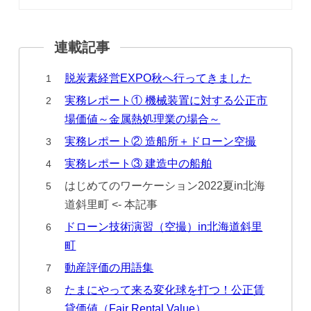
脱炭素経営EXPO秋へ行ってきました
実務レポート① 機械装置に対する公正市
場価値～金属熱処理業の場合～
実務レポート② 造船所＋ドローン空撮
実務レポート③ 建造中の船舶
はじめてのワーケーション2022夏in北海
道斜里町 <- 本記事
ドローン技術演習（空撮）in北海道斜里
町
動産評価の用語集
たまにやって来る変化球を打つ！公正賃
貸価値（Fair Rental Value）