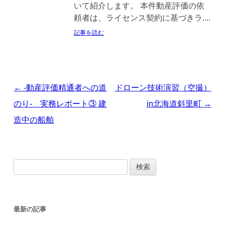
いて紹介します。 本件動産評価の依
頼者は、ライセンス契約に基づきラ....
記事を読む
投
←
-動産評価精通者への道
ドローン技術演習（空撮）
稿
のり- 実務レポート③ 建
in北海道斜里町
→
ナ
造中の船舶
ビ
ゲ
検
ー
索
シ
:
ョ
最新の記事
ン