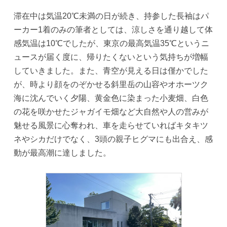
滞在中は気温20℃未満の日が続き、持参した長袖はパ
ーカー1着のみの筆者としては、涼しさを通り越して体
感気温は10℃でしたが、東京の最高気温35℃というニ
ュースが届く度に、帰りたくないという気持ちが増幅
していきました。また、青空が見える日は僅かでした
が、時より顔をのぞかせる斜里岳の山容やオホーツク
海に沈んでいく夕陽、黄金色に染まった小麦畑、白色
の花を咲かせたジャガイモ畑など大自然や人の営みが
魅せる風景に心奪われ、車を走らせていればキタキツ
ネやシカだけでなく、3頭の親子ヒグマにも出合え、感
動が最高潮に達しました。